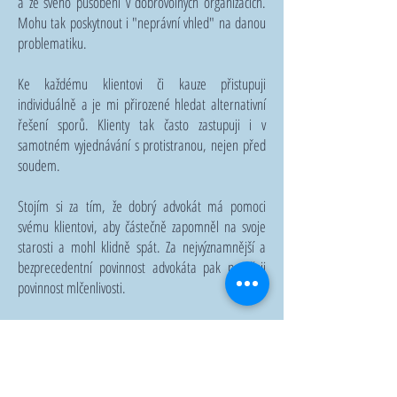
a ze svého působení v dobrovolných organizacích.
Mohu tak poskytnout i "neprávní vhled" na danou
problematiku.
Ke každému klientovi či kauze přistupuji
individuálně a je mi přirozené hledat alternativní
řešení sporů. Klienty tak často zastupuji i v
samotném vyjednávání s protistranou, nejen před
soudem.
Stojím si za tím, že dobrý advokát má pomoci
svému klientovi, aby částečně zapomněl na svoje
starosti a mohl klidně spát. Za nejvýznamnější a
bezprecedentní povinnost advokáta pak považuji
povinnost mlčenlivosti.
Za právní služby účtuji smluvní případně
mimosmluvní odměnu dle advokátního tarifu. V
odůvodněných případech nicméně poskytuji také
právní pomoc "pro bono," tedy bez nároku na