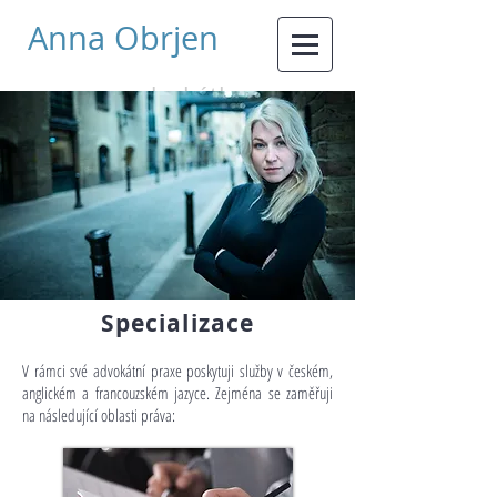
Anna Obrjen
advokátka
Specializace
V rámci své advokátní praxe poskytuji služby v českém,
anglickém a francouzském jazyce. Zejména se zaměřuji
na následující oblasti práva: