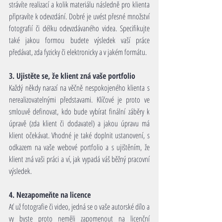
strávíte realizací a kolik materiálu následně pro klienta 
připravíte k odevzdání. Dobré je uvést přesné množství 
fotografií či délku odevzdávaného videa. Specifikujte 
také jakou formou budete výsledek vaší práce 
předávat, zda fyzicky či elektronicky a v jakém formátu.
3. Ujistěte se, že klient zná vaše portfolio
Každý někdy narazí na věčně nespokojeného klienta s 
nerealizovatelnými představami. Klíčové je proto ve 
smlouvě definovat, kdo bude vybírat finální záběry k 
úpravě (zda klient či dodavatel) a jakou úpravu má 
klient očekávat. Vhodné je také doplnit ustanovení, s 
odkazem na vaše webové portfolio a s ujištěním, že 
klient zná vaši práci a ví, jak vypadá váš běžný pracovní 
výsledek.
4. Nezapomeňte na licence
Ať už fotografie či video, jedná se o vaše autorské dílo a 
vy byste proto neměli zapomenout na licenční 