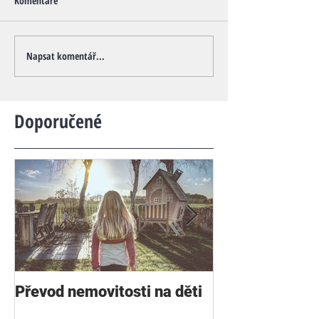
Komentáře
Napsat komentář...
Doporučené
Převod nemovitosti na děti
Poklidný rozvo