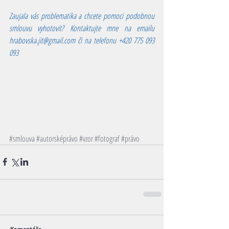
Zaujala vás problematika a chcete pomoci podobnou 
smlouvu vyhotovit? Kontaktujte mne na emailu 
hrabovska.jit@gmail.com či na telefonu +420 775 093 
093 
#smlouva
#autorsképrávo
#vzor
#fotograf
#právo