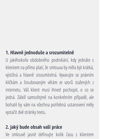
1. Hlavně jednoduše a srozumitelně
U jakéhokoliv obdobného podnikání, kdy jednáte s 
klientem na přímo platí, že smlouva by měla být krátká, 
výstižná a hlavně srozumitelná. Vyvarujte se právním 
kličkám a šroubovaným větám ze vzorů stažených z 
internetu. Váš klient musí ihned pochopit, o co se 
jedná. Záleží samozřejmě na konkrétním případě, ale 
bohatě by vám na všechna potřebná ustanovení měly 
vystačit dvě stránky textu.
2. Jaký bude obsah vaší práce
Ve smlouvě jasně definujte kolik času s klientem 