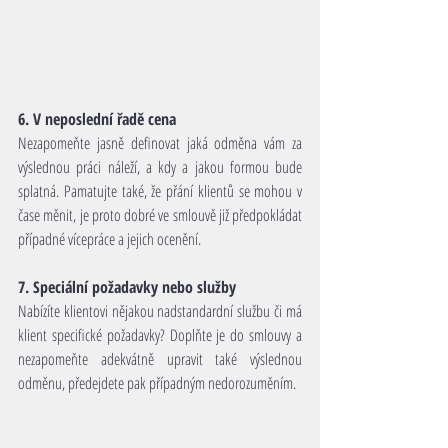
6. V neposlední řadě cena
Nezapomeňte jasně definovat jaká odměna vám za 
výslednou práci náleží, a kdy a jakou formou bude 
splatná. Pamatujte také, že přání klientů se mohou v 
čase měnit, je proto dobré ve smlouvě již předpokládat 
případné vícepráce a jejich ocenění.
7. Speciální požadavky nebo služby
Nabízíte klientovi nějakou nadstandardní službu či má 
klient specifické požadavky? Doplňte je do smlouvy a 
nezapomeňte adekvátně upravit také výslednou 
odměnu, předejdete pak případným nedorozuměním.