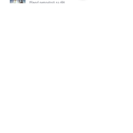
Převod nemovitosti na děti
Poklidný rozvod
Žádost o "pětadvacítku"
Rezervační smlouva na byt - vyplatí se nechat si
poradit